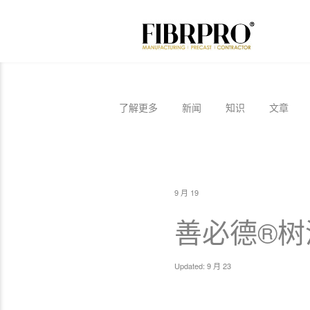
了解更多
新闻
知识
文章
9 月 19
善必德®树
Updated: 9 月 23