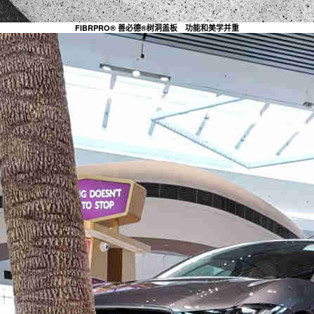
FIBRPRO® 善必德®树洞盖板 功能和美学并重